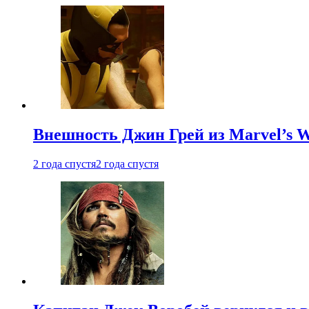
Внешность Джин Грей из Marvel’s W
2 года спустя
2 года спустя