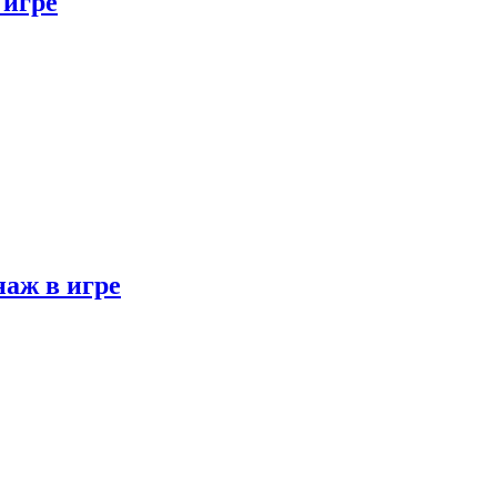
 игре
наж в игре