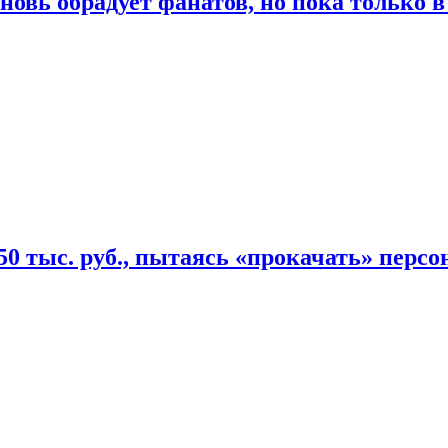
овь обрадует фанатов, но пока только в
50 тыс. руб., пытаясь «прокачать» персо