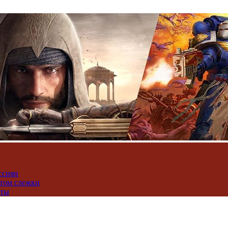
ссиян
нтом слежки
юты