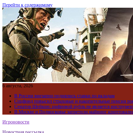
Перейти к содержимому
6 августа, 2026
В России внезапно поднялись ставки по вкладам
Соцфонд повысил страховые и накопительные пенсии ро
Сенатор Шейкин: цифровой рубль не является инструме
В Москве и Подмосковье запретили майнинг криптовал
Игроновости
Новостная рассылка