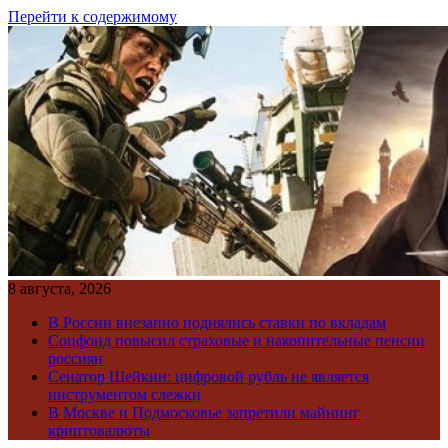
Перейти к содержимому
8 августа, 2026
В России внезапно поднялись ставки по вкладам
Соцфонд повысил страховые и накопительные пенсии
россиян
Сенатор Шейкин: цифровой рубль не является
инструментом слежки
В Москве и Подмосковье запретили майнинг
криптовалюты