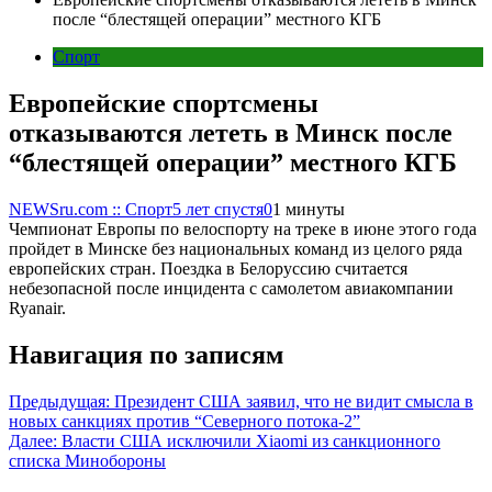
после “блестящей операции” местного КГБ
Спорт
Европейские спортсмены
отказываются лететь в Минск после
“блестящей операции” местного КГБ
NEWSru.com :: Спорт
5 лет спустя
0
1 минуты
Чемпионат Европы по велоспорту на треке в июне этого года
пройдет в Минске без национальных команд из целого ряда
европейских стран. Поездка в Белоруссию считается
небезопасной после инцидента с самолетом авиакомпании
Ryanair.
Навигация по записям
Предыдущая:
Президент США заявил, что не видит смысла в
новых санкциях против “Северного потока-2”
Далее:
Власти США исключили Xiaomi из санкционного
списка Минобороны