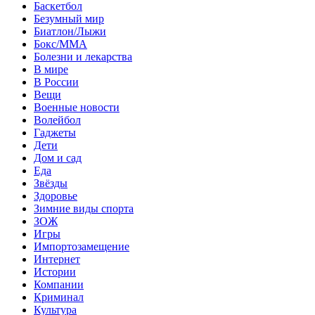
Баскетбол
Безумный мир
Биатлон/Лыжи
Бокс/MMA
Болезни и лекарства
В мире
В России
Вещи
Военные новости
Волейбол
Гаджеты
Дети
Дом и сад
Еда
Звёзды
Здоровье
Зимние виды спорта
ЗОЖ
Игры
Импортозамещение
Интернет
Истории
Компании
Криминал
Культура