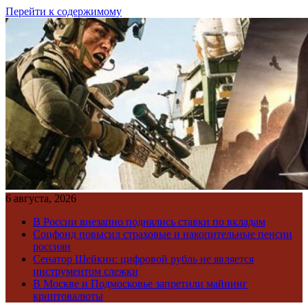
Перейти к содержимому
6 августа, 2026
В России внезапно поднялись ставки по вкладам
Соцфонд повысил страховые и накопительные пенсии
россиян
Сенатор Шейкин: цифровой рубль не является
инструментом слежки
В Москве и Подмосковье запретили майнинг
криптовалюты