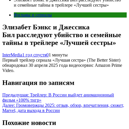
и семейные тайны в трейлере «Лучшей сестры»
Фильмы и сериалы
Элизабет Бэнкс и Джессика
Бил расследуют убийство и семейные
тайны в трейлере «Лучшей сестры»
InterMedia
1 год спустя
0
1 минуты
Первый трейлер сериала «Лучшая сестра» (The Better Sister)
обнародовал 30 апреля 2025 года видеосервис Amazon Prime
Video.
Навигация по записям
Предыдущая:
Трейлер: В России выйдет анимационный
фильм «100% тигр»
Далее:
Громовержцы 2025: отзыв, обзор, впечатления, сюжет,
Marvel, дата выхода в России
Похожие новости