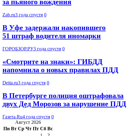
за пьяного вождения
Zab.ru
3 года спустя
0
В Уфе задержали накопившего
51 штраф водителя иномарки
ГОРОБЗОР.РУ
3 года спустя
0
«Смотрите на знаки»: ГИБДД
напомнила о новых правилах ПДД
Deita.ru
3 года спустя
0
В Петербурге полиция оштрафовала
двух Дед Морозов за нарушение ПДД
Газета.Ru
4 года спустя
0
Август 2026
Пн
Вт
Ср
Чт
Пт
Сб
Вс
1
2