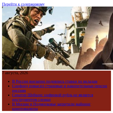
Перейти к содержимому
7 августа, 2026
В России внезапно поднялись ставки по вкладам
Соцфонд повысил страховые и накопительные пенсии
россиян
Сенатор Шейкин: цифровой рубль не является
инструментом слежки
В Москве и Подмосковье запретили майнинг
криптовалюты