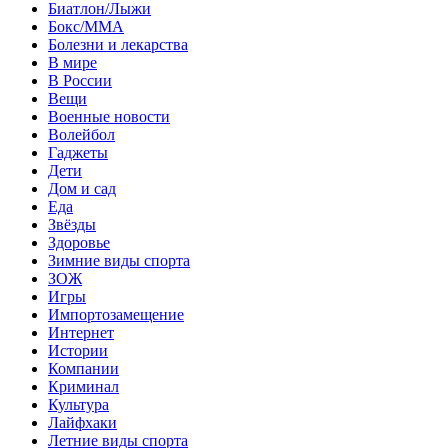
Биатлон/Лыжи
Бокс/MMA
Болезни и лекарства
В мире
В России
Вещи
Военные новости
Волейбол
Гаджеты
Дети
Дом и сад
Еда
Звёзды
Здоровье
Зимние виды спорта
ЗОЖ
Игры
Импортозамещение
Интернет
Истории
Компании
Криминал
Культура
Лайфхаки
Летние виды спорта