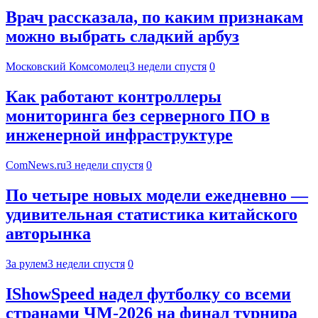
Врач рассказала, по каким признакам
можно выбрать сладкий арбуз
Московский Комсомолец
3 недели спустя
0
Как работают контроллеры
мониторинга без серверного ПО в
инженерной инфраструктуре
ComNews.ru
3 недели спустя
0
По четыре новых модели ежедневно —
удивительная статистика китайского
авторынка
За рулем
3 недели спустя
0
IShowSpeed надел футболку со всеми
странами ЧМ-2026 на финал турнира