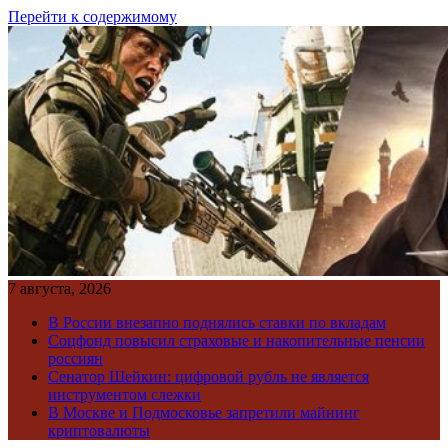
Перейти к содержимому
7 августа, 2026
В России внезапно поднялись ставки по вкладам
Соцфонд повысил страховые и накопительные пенсии
россиян
Сенатор Шейкин: цифровой рубль не является
инструментом слежки
В Москве и Подмосковье запретили майнинг
криптовалюты