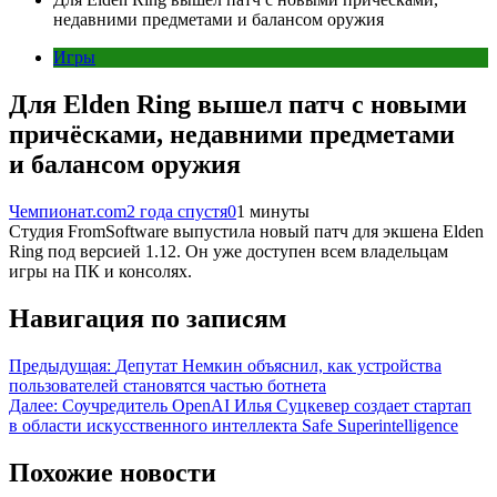
недавними предметами и балансом оружия
Игры
Для Elden Ring вышел патч с новыми
причёсками, недавними предметами
и балансом оружия
Чемпионат.com
2 года спустя
0
1 минуты
Студия FromSoftware выпустила новый патч для экшена Elden
Ring под версией 1.12. Он уже доступен всем владельцам
игры на ПК и консолях.
Навигация по записям
Предыдущая:
Депутат Немкин объяснил, как устройства
пользователей становятся частью ботнета
Далее:
Соучредитель OpenAI Илья Суцкевер создает стартап
в области искусственного интеллекта Safe Superintelligence
Похожие новости