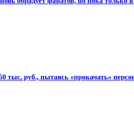
овь обрадует фанатов, но пока только в
50 тыс. руб., пытаясь «прокачать» персо