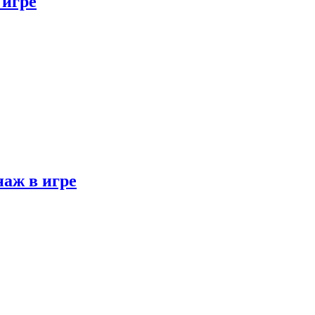
 игре
наж в игре