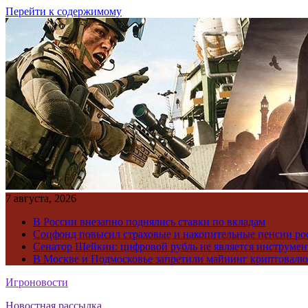
Перейти к содержимому
7 августа, 2026
В России внезапно поднялись ставки по вкладам
Соцфонд повысил страховые и накопительные пенсии ро
Сенатор Шейкин: цифровой рубль не является инструме
В Москве и Подмосковье запретили майнинг криптовал
Игроновости
Новостная рассылка