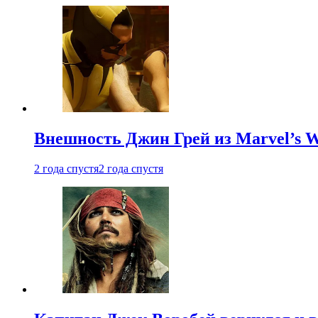
Внешность Джин Грей из Marvel’s W
2 года спустя
2 года спустя