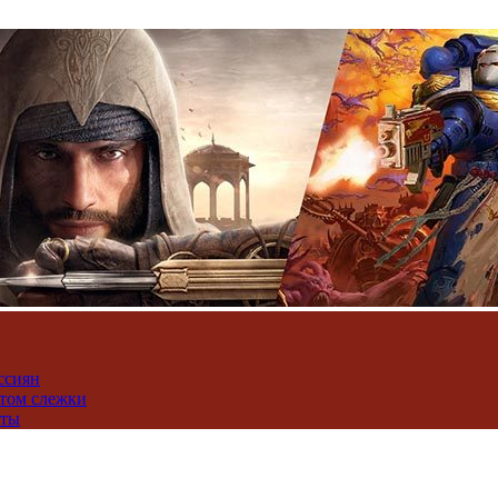
ссиян
нтом слежки
юты