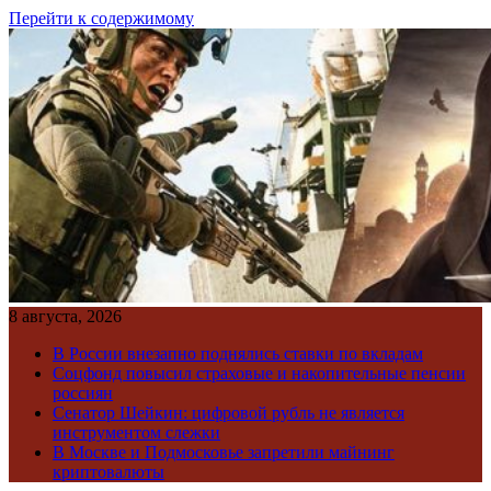
Перейти к содержимому
8 августа, 2026
В России внезапно поднялись ставки по вкладам
Соцфонд повысил страховые и накопительные пенсии
россиян
Сенатор Шейкин: цифровой рубль не является
инструментом слежки
В Москве и Подмосковье запретили майнинг
криптовалюты