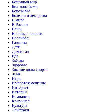
Безумный мир
Биатлон/Лыжи
Бокс/MMA
Болезни и лекарства
В мире
В России
Вещи
Военные новости
Волейбол
Гаджеты
Дети
Дом и сад
Еда
Звёзды
Здоровье
Зимние виды спорта
ЗОЖ
Игры
Импортозамещение
Интернет
Истории
Компании
Криминал
Культура
Лайфхаки