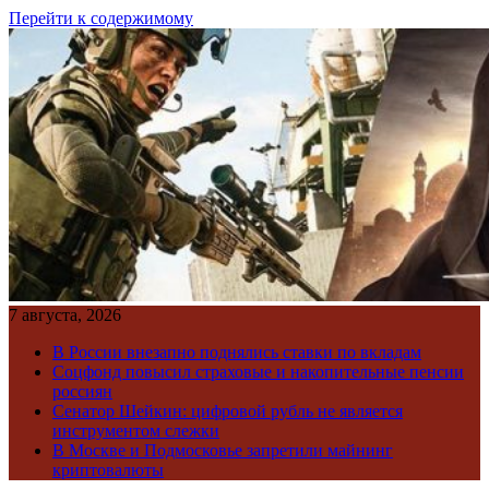
Перейти к содержимому
7 августа, 2026
В России внезапно поднялись ставки по вкладам
Соцфонд повысил страховые и накопительные пенсии
россиян
Сенатор Шейкин: цифровой рубль не является
инструментом слежки
В Москве и Подмосковье запретили майнинг
криптовалюты