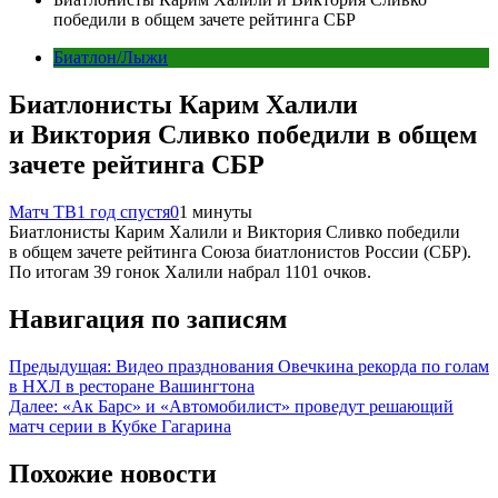
победили в общем зачете рейтинга СБР
Биатлон/Лыжи
Биатлонисты Карим Халили
и Виктория Сливко победили в общем
зачете рейтинга СБР
Матч ТВ
1 год спустя
0
1 минуты
Биатлонисты Карим Халили и Виктория Сливко победили
в общем зачете рейтинга Союза биатлонистов России (СБР).
По итогам 39 гонок Халили набрал 1101 очков.
Навигация по записям
Предыдущая:
Видео празднования Овечкина рекорда по голам
в НХЛ в ресторане Вашингтона
Далее:
«Ак Барс» и «Автомобилист» проведут решающий
матч серии в Кубке Гагарина
Похожие новости