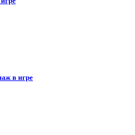
 игре
наж в игре