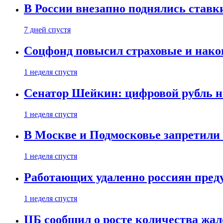
В России внезапно поднялись ставк
7 дней спустя
Соцфонд повысил страховые и нако
1 неделя спустя
Сенатор Шейкин: цифровой рубль н
1 неделя спустя
В Москве и Подмосковье запретил
1 неделя спустя
Работающих удаленно россиян пред
1 неделя спустя
ЦБ сообщил о росте количества жал