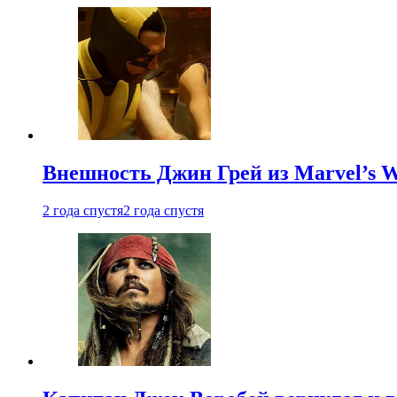
Внешность Джин Грей из Marvel’s W
2 года спустя
2 года спустя