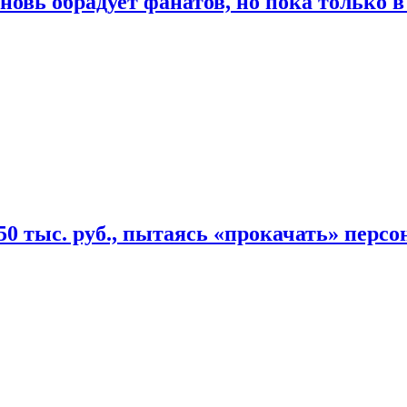
овь обрадует фанатов, но пока только в
50 тыс. руб., пытаясь «прокачать» персо