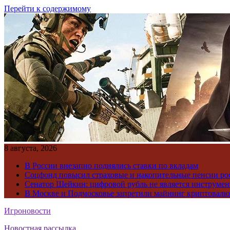
Перейти к содержимому
8 августа, 2026
В России внезапно поднялись ставки по вкладам
Соцфонд повысил страховые и накопительные пенсии ро
Сенатор Шейкин: цифровой рубль не является инструме
В Москве и Подмосковье запретили майнинг криптовал
Игроновости
Новостная рассылка