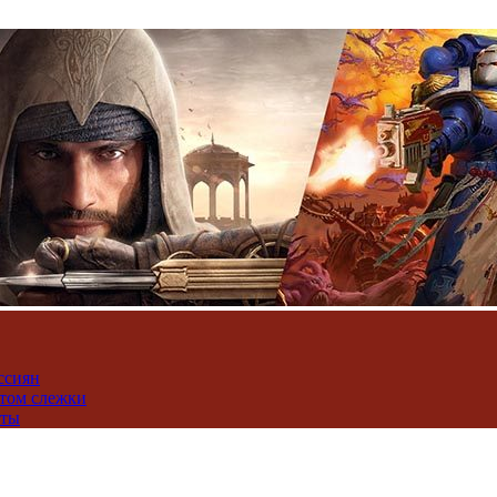
ссиян
нтом слежки
юты