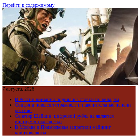
Перейти к содержимому
7 августа, 2026
В России внезапно поднялись ставки по вкладам
Соцфонд повысил страховые и накопительные пенсии
россиян
Сенатор Шейкин: цифровой рубль не является
инструментом слежки
В Москве и Подмосковье запретили майнинг
криптовалюты