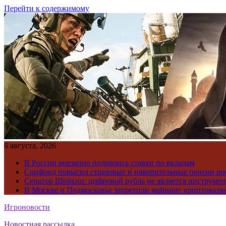
Перейти к содержимому
6 августа, 2026
В России внезапно поднялись ставки по вкладам
Соцфонд повысил страховые и накопительные пенсии ро
Сенатор Шейкин: цифровой рубль не является инструме
В Москве и Подмосковье запретили майнинг криптовал
Игроновости
Новостная рассылка