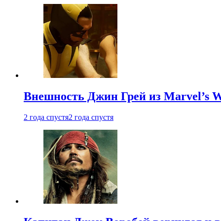
Внешность Джин Грей из Marvel’s W
2 года спустя
2 года спустя