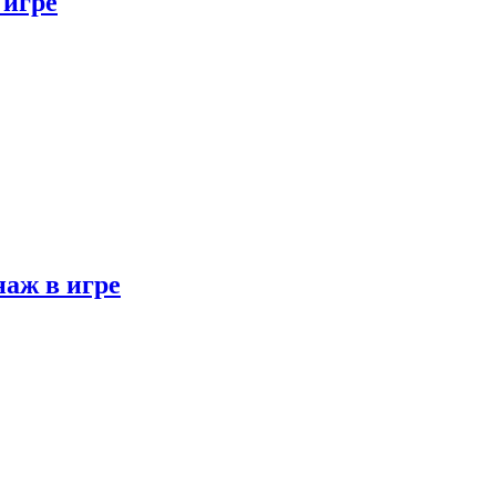
 игре
наж в игре