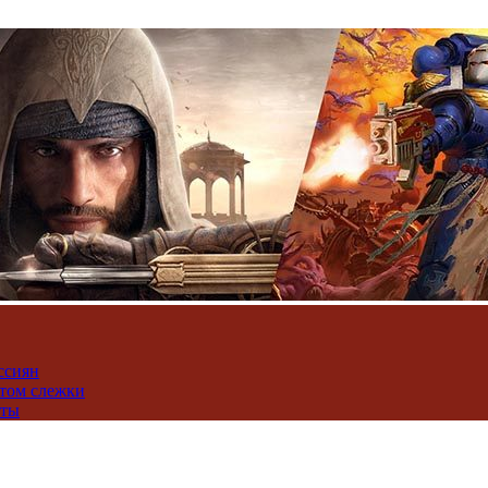
ссиян
нтом слежки
юты