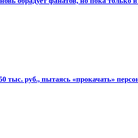
овь обрадует фанатов, но пока только в
50 тыс. руб., пытаясь «прокачать» персо