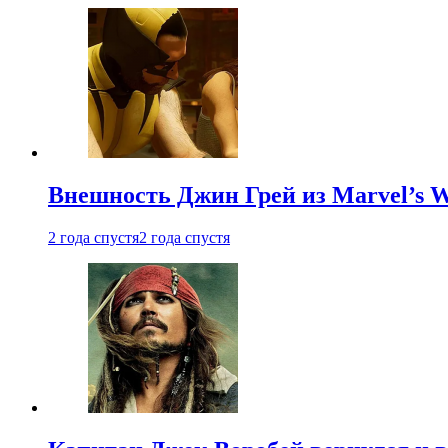
Внешность Джин Грей из Marvel’s W
2 года спустя
2 года спустя