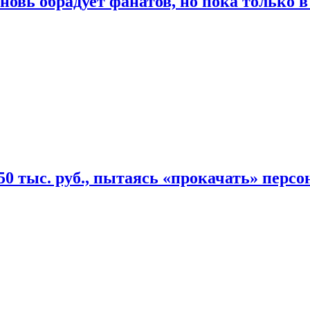
овь обрадует фанатов, но пока только в
50 тыс. руб., пытаясь «прокачать» персо