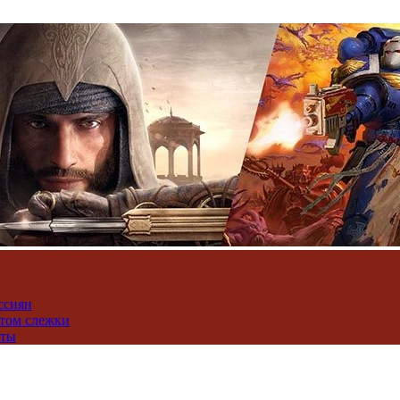
ссиян
нтом слежки
юты