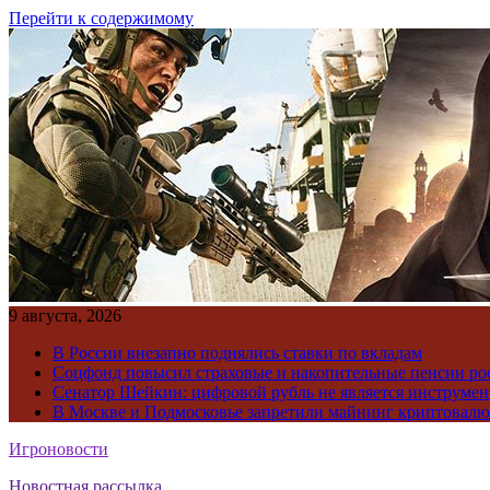
Перейти к содержимому
9 августа, 2026
В России внезапно поднялись ставки по вкладам
Соцфонд повысил страховые и накопительные пенсии ро
Сенатор Шейкин: цифровой рубль не является инструме
В Москве и Подмосковье запретили майнинг криптовал
Игроновости
Новостная рассылка