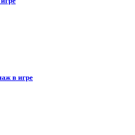
 игре
наж в игре