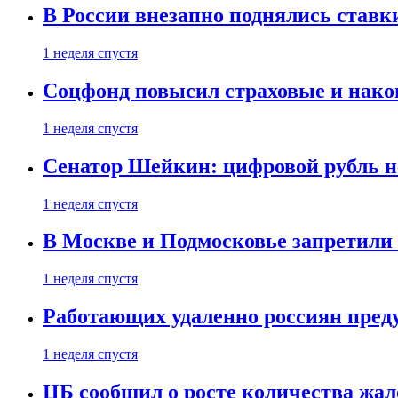
В России внезапно поднялись ставк
1 неделя спустя
Соцфонд повысил страховые и нако
1 неделя спустя
Сенатор Шейкин: цифровой рубль н
1 неделя спустя
В Москве и Подмосковье запретил
1 неделя спустя
Работающих удаленно россиян пред
1 неделя спустя
ЦБ сообщил о росте количества жал