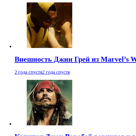
Внешность Джин Грей из Marvel’s W
2 года спустя
2 года спустя