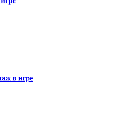
 игре
наж в игре