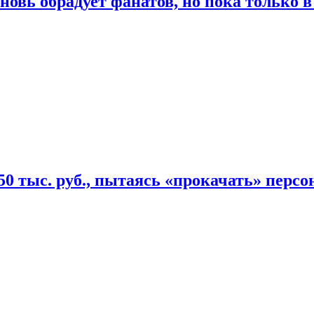
овь обрадует фанатов, но пока только в
50 тыс. руб., пытаясь «прокачать» персо