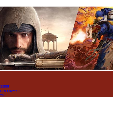
ссиян
нтом слежки
юты