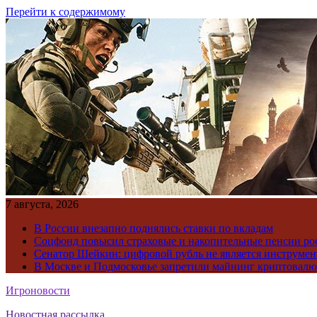
Перейти к содержимому
7 августа, 2026
В России внезапно поднялись ставки по вкладам
Соцфонд повысил страховые и накопительные пенсии ро
Сенатор Шейкин: цифровой рубль не является инструме
В Москве и Подмосковье запретили майнинг криптовал
Игроновости
Новостная рассылка