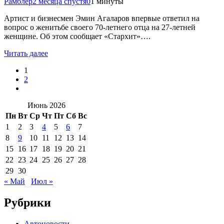
Рамблер
2 месяца спустя
0
1 минуты
Артист и бизнесмен Эмин Агаларов впервые ответил на
вопрос о женитьбе своего 70-летнего отца на 27-летней
женщине. Об этом сообщает «Стархит»….
Читать далее
1
2
Июнь 2026
Пн
Вт
Ср
Чт
Пт
Сб
Вс
1
2
3
4
5
6
7
8
9
10
11
12
13
14
15
16
17
18
19
20
21
22
23
24
25
26
27
28
29
30
« Май
Июл »
Рубрики
Автоновости