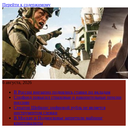
Перейти к содержимому
6 августа, 2026
В России внезапно поднялись ставки по вкладам
Соцфонд повысил страховые и накопительные пенсии
россиян
Сенатор Шейкин: цифровой рубль не является
инструментом слежки
В Москве и Подмосковье запретили майнинг
криптовалюты