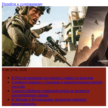
Перейти к содержимому
6 августа, 2026
В России внезапно поднялись ставки по вкладам
Соцфонд повысил страховые и накопительные пенсии
россиян
Сенатор Шейкин: цифровой рубль не является
инструментом слежки
В Москве и Подмосковье запретили майнинг
криптовалюты