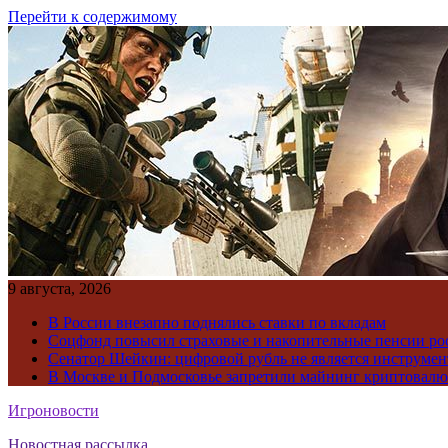
Перейти к содержимому
9 августа, 2026
В России внезапно поднялись ставки по вкладам
Соцфонд повысил страховые и накопительные пенсии ро
Сенатор Шейкин: цифровой рубль не является инструме
В Москве и Подмосковье запретили майнинг криптовал
Игроновости
Новостная рассылка