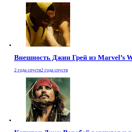
Внешность Джин Грей из Marvel’s W
2 года спустя
2 года спустя