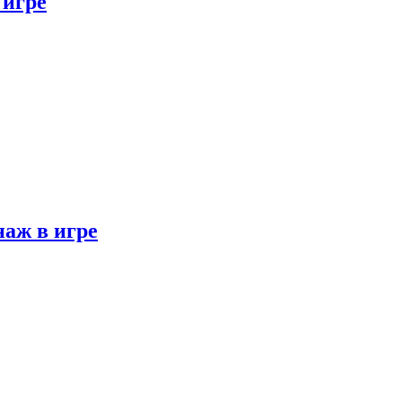
 игре
наж в игре