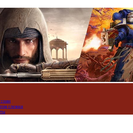
ссиян
нтом слежки
юты