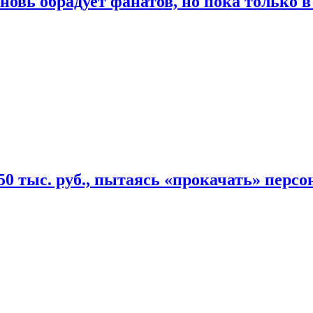
овь обрадует фанатов, но пока только в
50 тыс. руб., пытаясь «прокачать» персо