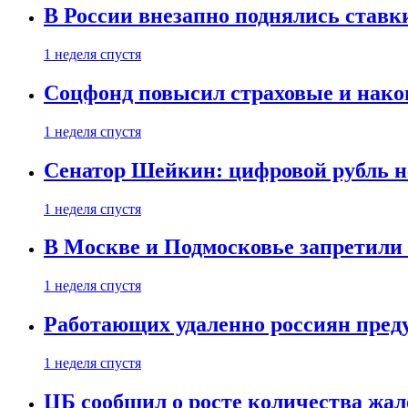
В России внезапно поднялись ставк
1 неделя спустя
Соцфонд повысил страховые и нако
1 неделя спустя
Сенатор Шейкин: цифровой рубль н
1 неделя спустя
В Москве и Подмосковье запретил
1 неделя спустя
Работающих удаленно россиян пред
1 неделя спустя
ЦБ сообщил о росте количества жал